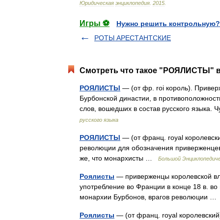
Юридическая
энциклопедия
.
2015
.
Игры ⚽
Нужно решить контрольную?
РОТЫ АРЕСТАНТСКИЕ
Смотреть что такое "РОЯЛИСТЫ" в
РОЯЛИСТЫ
— (от фр. roi король). Приве
Бурбонской династии, в противоположнос
слов, вошедших в состав русского языка
русского языка
РОЯЛИСТЫ
— (от франц. royal королевск
революции для обозначения приверженцев
же, что монархисты …
Большой Энциклопедиче
Роялисты
— приверженцы королевской вл
употребление во Франции в конце 18 в. в
монархии Бурбонов, врагов революции 
Роялисты
— (от франц. royal королевски