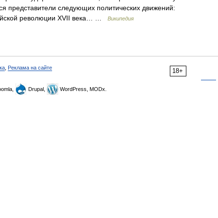
ся представители следующих политических движений:
лийской революции XVII века… …
Википедия
ка
,
Реклама на сайте
18+
omla,
Drupal,
WordPress, MODx.