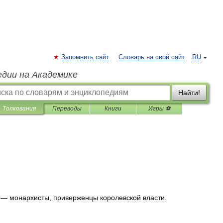
Запомнить сайт
Словарь на свой сайт
RU
едии на Академике
Найти!
Толкования
Переводы
Книги
Игры ⚽
) —
монархисты
,
приверженцы
королевской
власти
.