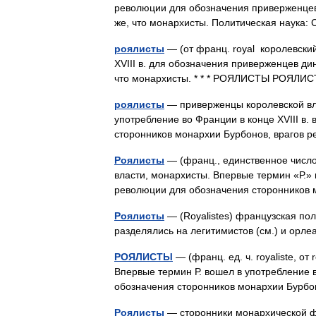
революции для обозначения приверженцев
же, что монархисты. Политическая наука:
роялисты
— (от франц. royal королевски
XVIII в. для обозначения приверженцев д
что монархисты. * * * РОЯЛИСТЫ РОЯЛИ
роялисты
— приверженцы королевской вл
употребление во Франции в конце XVIII в
сторонников монархии Бурбонов, врагов
Роялисты
— (франц., единственное число
власти, монархисты. Впервые термин «Р.»
революции для обозначения стороннико
Роялисты
— (Royalistes) французская пол
разделялись на легитимистов (см.) и орл
РОЯЛИСТЫ
— (франц. ед. ч. royaliste, о
Впервые термин Р. вошел в употребление в
обозначения сторонников монархии Бурб
Роялисты
— сторонники монархической фо