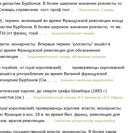
 династии Бурбонов. В более широком значении роялисты то
 Словарь справочник. сост. проф пол …
Политология. Словарь.
й), термин, возникший во время Французской революции конца
инастии Бурбонов. В более широком значении роялисты то же,
СТЫ (от франц. royal… …
Энциклопедический словарь
асти, монархисты. Впервые термин “роялисты” вошёл в
. во время Французской революции для обозначения
 революции …
Энциклопедический словарь «Всемирная история»
 royaliste, от royal королевский) приверженцы королевской
 вошёл в употребление во время Великой французской
в монархии Бурбонов (См.… …
Большая советская энциклопедия
итическая партия; до смерти графа Шамбора (1883 г.)
еанистов (см.) …
Энциклопедический словарь Ф.А. Брокгауза и И.А. Ефрона
т royal королевский) приверженцы королев. власти, монархисты.
о Франции в кон. 18 в. во время Вел. франц. революции для
онов, врагов революции …
Советская историческая энциклопедия
рмы государственной власти, монархисты. В более узком