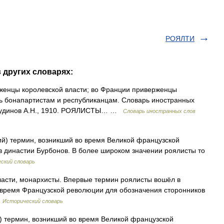
РОЯЛТИ
 других словарях:
рженцы королевской власти; во Франции приверженцы
ть бонапартистам и республиканцам. Словарь иностранных
. Чудинов А.Н., 1910. РОЯЛИСТЫ… …
Словарь иностранных слов
ий) термин, возникший во время Великой французской
 династии Бурбонов. В более широком значении роялисты то
ский словарь
асти, монархисты. Впервые термин роялисты вошёл в
о время Французской революции для обозначения сторонников
…
Исторический словарь
й) термин, возникший во время Великой французской