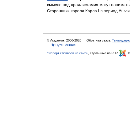
смысле под «роялистами» могут понимать
Сторонники короля Карла I в период Анг
© Академик, 2000-2026
Обратная связь:
Техподдерж
👣 Путешествия
Экспорт словарей на сайты
, сделанные на PHP,
Jo